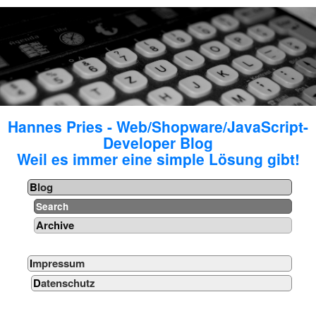
Hannes Pries - Web/Shopware/JavaScript-
Developer Blog
Weil es immer eine simple Lösung gibt!
Blog
Search
Archive
Impressum
Datenschutz