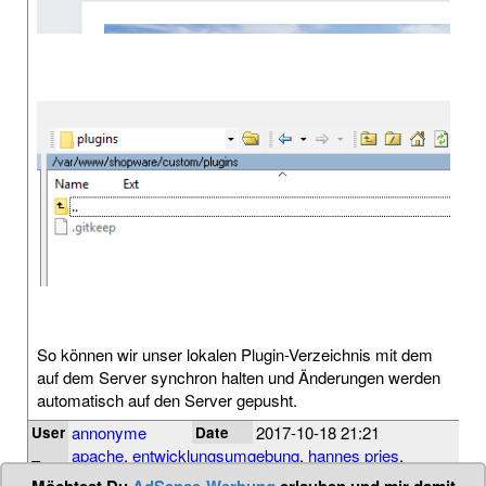
So können wir unser lokalen Plugin-Verzeichnis mit dem
auf dem Server synchron halten und Änderungen werden
automatisch auf den Server gepusht.
annonyme
2017-10-18 21:21
User
Date
apache
,
entwicklungsumgebung
,
hannes pries
,
Tags
mysql
,
shopware
,
ubuntu
,
virtualbox
,
vm
,
winscp