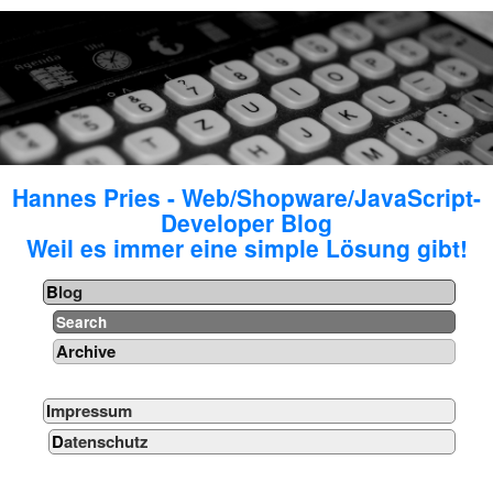
Hannes Pries - Web/Shopware/JavaScript-
Developer Blog
Weil es immer eine simple Lösung gibt!
Blog
Search
Archive
Impressum
Datenschutz