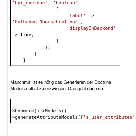
'hpr_overdue'
, 
'boolean'
,
                [
'label'
 => 
'Guthaben überschreitbar'
,
'displayInBackend'
=> 
true
,
                ]
            );
        }
    }
Manchmal ist es nötig das Generieren der Doctrine
Models selbst zu erzwingen. Das geht dann so:
Shopware()->Models()-
>generateAttributeModels([
's_user_attributes'