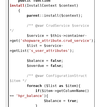
public
function
install
(InstallContext 
$context
)
{
parent
::install(
$context
);
/** 
@var
 CrudService $service 
*/
$service
 = 
$this
->container-
>get(
'shopware_attribute.crud_service'
);
$list
 = 
$service
-
>getList(
's_user_attributes'
);
$balance
 = 
false
;
$overdue
 = 
false
;
/** 
@var
 ConfigurationStruct 
$item */
foreach
 (
$list
as
$item
){
if
(
$item
->getColumnName() 
== 
'hpr_balance'
){
$balance
 = 
true
;
            }