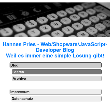
Hannes Pries - Web/Shopware/JavaScript-
Developer Blog
Weil es immer eine simple Lösung gibt!
Blog
Search
Archive
Impressum
Datenschutz