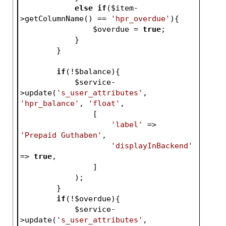
else
if
(
$item
-
>getColumnName() == 
'hpr_overdue'
){
$overdue
 = 
true
;
            }
        }
if
(!
$balance
){
$service
-
>update(
's_user_attributes'
, 
'hpr_balance'
, 
'float'
,
                [
'label'
 => 
'Prepaid Guthaben'
,
'displayInBackend'
=> 
true
,
                ]
            );
        }
if
(!
$overdue
){
$service
-
>update(
's_user_attributes'
, 