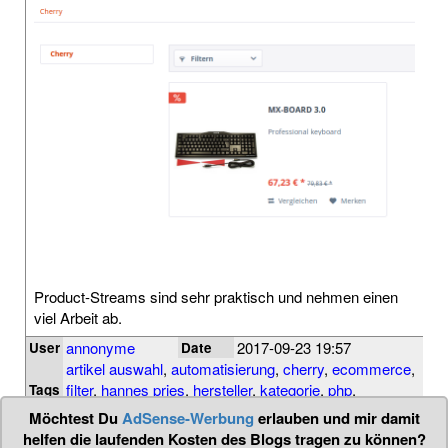
Product-Streams sind sehr praktisch und nehmen einen
viel Arbeit ab.
annonyme
2017-09-23 19:57
User
Date
artikel auswahl
,
automatisierung
,
cherry
,
ecommerce
,
filter
,
hannes pries
,
hersteller
,
kategorie
,
php
,
Tags
productstream
,
shopware
,
streams
,
tipp
Möchtest Du
AdSense-Werbung
erlauben und mir damit
helfen die laufenden Kosten des Blogs tragen zu können?